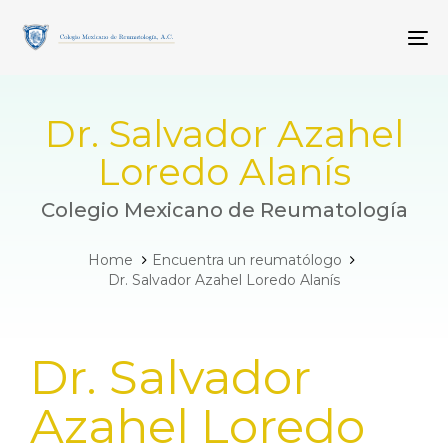
Skip
Skip
links
to
To
primary
navigation
Skip
to
Dr. Salvador Azahel
content
Loredo Alanís
Colegio Mexicano de Reumatología
Home
Encuentra un reumatólogo
Dr. Salvador Azahel Loredo Alanís
PUBLISHED
Dr. Salvador
IN:
Azahel Loredo