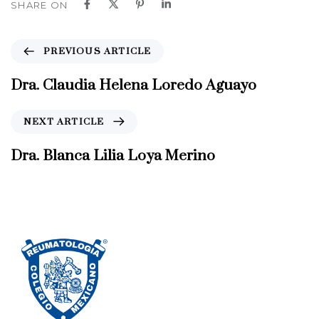
SHARE ON
P
PREVIOUS ARTICLE
r
e
Dra. Claudia Helena Loredo Aguayo
v
i
N
NEXT ARTICLE
o
e
u
x
Dra. Blanca Lilia Loya Merino
s
t
A
A
r
r
t
t
i
i
c
c
l
l
e
e