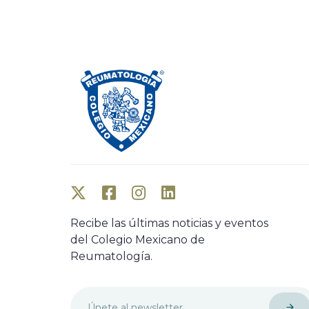
o
u
s
A
r
t
i
c
l
e
Recibe las últimas noticias y eventos
del Colegio Mexicano de
Reumatología.