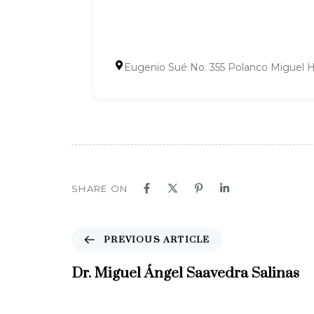
Eugenio Sué No. 355 Polanco Miguel 
SHARE ON
P
PREVIOUS ARTICLE
r
e
Dr. Miguel Ángel Saavedra Salinas
v
i