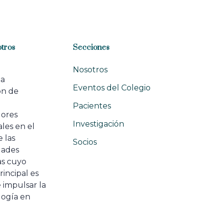
tros
Secciones
Nosotros
na
Eventos del Colegio
ón de
e
Pacientes
dores
Investigación
les en el
 las
Socios
ades
as cuyo
rincipal es
 impulsar la
ogía en