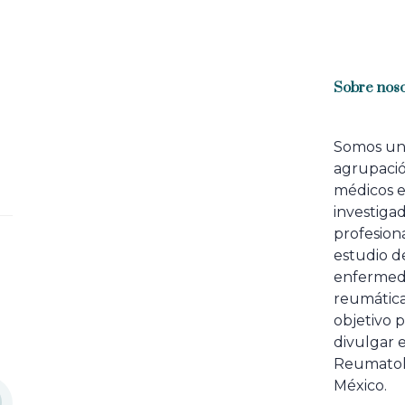
r
t
i
c
l
Sobre noso
e
Somos u
agrupaci
médicos 
investiga
profesiona
estudio de
enfermed
reumátic
objetivo p
divulgar e
Reumatol
México.