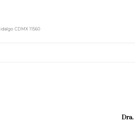
Hidalgo CDMX 11560
N
e
x
Dra.
t
A