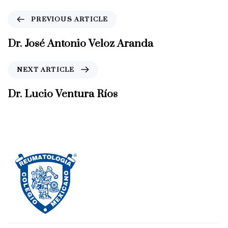
P
PREVIOUS ARTICLE
r
e
Dr. José Antonio Veloz Aranda
v
i
N
NEXT ARTICLE
o
e
u
x
Dr. Lucio Ventura Ríos
s
t
A
A
r
r
t
t
i
i
c
c
l
l
e
e