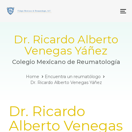
Skip
Skip
links
to
To
primary
navigation
Skip
to
Dr. Ricardo Alberto
content
Venegas Yáñez
Colegio Mexicano de Reumatología
Home
Encuentra un reumatólogo
Dr. Ricardo Alberto Venegas Yáñez
PUBLISHED
Dr. Ricardo
IN:
Alberto Venegas