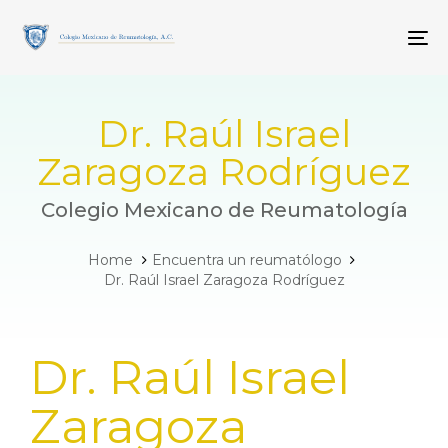
Skip
Skip
links
to
To
primary
navigation
Skip
to
Dr. Raúl Israel
content
Zaragoza Rodríguez
Colegio Mexicano de Reumatología
Home
Encuentra un reumatólogo
Dr. Raúl Israel Zaragoza Rodríguez
PUBLISHED
Dr. Raúl Israel
IN:
Zaragoza