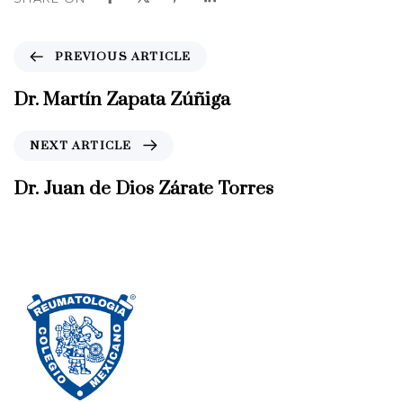
P
PREVIOUS ARTICLE
r
e
Dr. Martín Zapata Zúñiga
v
i
N
NEXT ARTICLE
o
e
u
x
Dr. Juan de Dios Zárate Torres
s
t
A
A
r
r
t
t
i
i
c
c
l
l
e
e