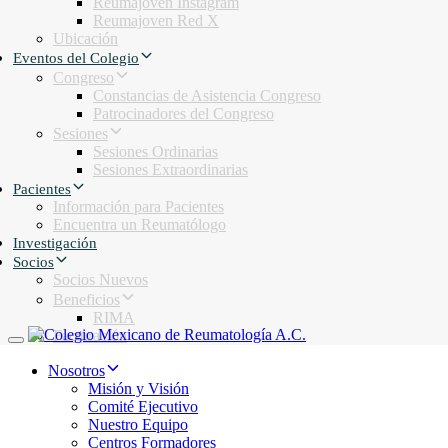
Reumajoven Instagram
Reumajoven Red X
Ubicación
Eventos del Colegio
Congreso
Constancias de Asistencia Congreso
Patrocinadores del Congreso
Sesiones
Sesiones Ordinarias
Sesiones Extraordinarias
Pacientes
Información para Pacientes
Encuentra un Reumatólogo
Investigación
Socios
Socios Nuevos
Beneficios
RIMA
Facturación
Toggle navigation
Nosotros
Misión y Visión
Comité Ejecutivo
Nuestro Equipo
Centros Formadores