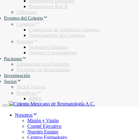
Reumajoven Instagram
Reumajoven Red X
Ubicación
Eventos del Colegio
Congreso
Constancias de Asistencia Congreso
Patrocinadores del Congreso
Sesiones
Sesiones Ordinarias
Sesiones Extraordinarias
Pacientes
Información para Pacientes
Encuentra un Reumatólogo
Investigación
Socios
Socios Nuevos
Beneficios
RIMA
Facturación
Toggle navigation
Nosotros
Misión y Visión
Comité Ejecutivo
Nuestro Equipo
Centros Formadores