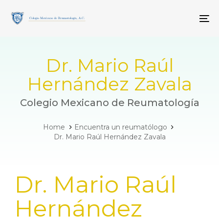
Skip
Skip
links
to
To
primary
navigation
Skip
to
Dr. Mario Raúl
content
Hernández Zavala
Colegio Mexicano de Reumatología
Home
Encuentra un reumatólogo
Dr. Mario Raúl Hernández Zavala
PUBLISHED
Dr. Mario Raúl
IN:
Hernández