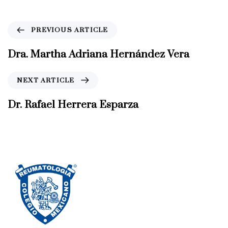
P
PREVIOUS ARTICLE
r
e
Dra. Martha Adriana Hernández Vera
v
i
N
NEXT ARTICLE
o
e
u
x
Dr. Rafael Herrera Esparza
s
t
A
A
r
r
t
t
i
i
c
c
l
l
e
e