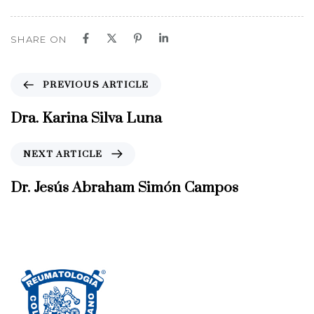
SHARE ON
P
PREVIOUS ARTICLE
r
e
Dra. Karina Silva Luna
v
i
N
NEXT ARTICLE
o
e
u
x
Dr. Jesús Abraham Simón Campos
s
t
A
A
r
r
t
t
i
i
c
c
l
l
e
e