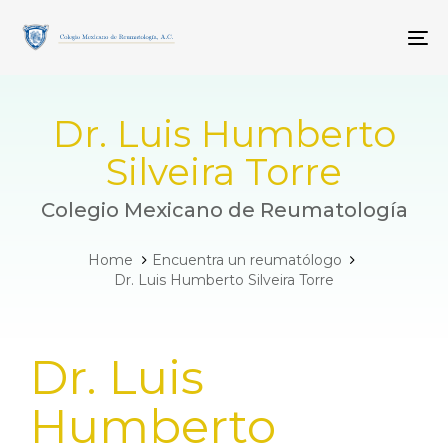
Skip
Skip
links
to
To
primary
navigation
Skip
to
Dr. Luis Humberto
content
Silveira Torre
Colegio Mexicano de Reumatología
Home
Encuentra un reumatólogo
Dr. Luis Humberto Silveira Torre
PUBLISHED
Dr. Luis
IN:
Humberto