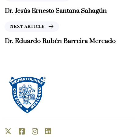
r
e
Dr. Jesús Ernesto Santana Sahagún
v
i
N
NEXT ARTICLE
o
e
u
x
Dr. Eduardo Rubén Barreira Mercado
s
t
A
A
r
r
t
t
i
i
c
c
l
l
e
e