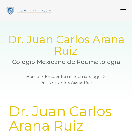
Skip
Skip
links
to
To
primary
navigation
Skip
to
Dr. Juan Carlos Arana
content
Ruiz
Colegio Mexicano de Reumatología
Home
Encuentra un reumatólogo
Dr. Juan Carlos Arana Ruiz
PUBLISHED
Dr. Juan Carlos
IN:
Arana Ruiz