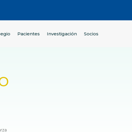
legio
Pacientes
Investigación
Socios
o
arza