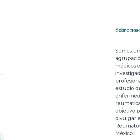
Sobre noso
Somos u
agrupaci
médicos 
investiga
profesiona
estudio de
enfermed
reumátic
objetivo p
divulgar e
Reumatol
México.