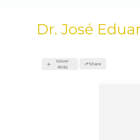
PUBLISHED
Dr. José Edua
IN:
Volver
Share
Atrás