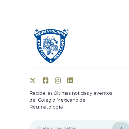
o
u
s
A
r
t
i
c
l
e
Recibe las últimas noticias y eventos
del Colegio Mexicano de
Reumatología.