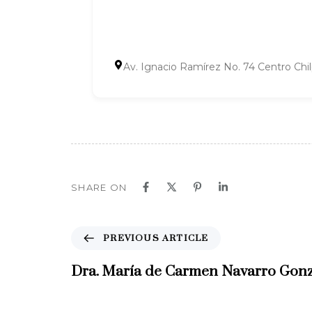
Av. Ignacio Ramírez No. 74 Centro Chi
SHARE ON
P
PREVIOUS ARTICLE
r
e
Dra. María de Carmen Navarro Gonz
v
i