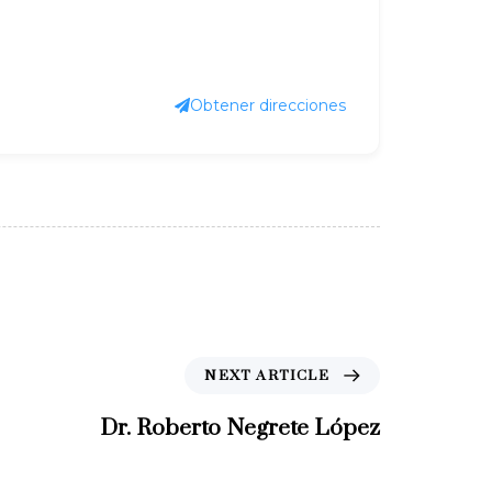
Obtener direcciones
N
NEXT ARTICLE
e
x
Dr. Roberto Negrete López
t
A