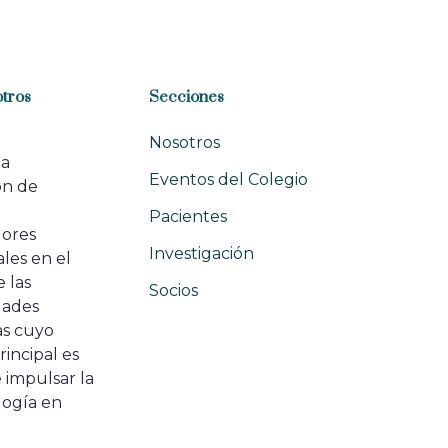
r
t
i
c
l
tros
Secciones
e
Nosotros
na
Eventos del Colegio
ón de
e
Pacientes
dores
Investigación
les en el
 las
Socios
ades
as cuyo
rincipal es
 impulsar la
ogía en