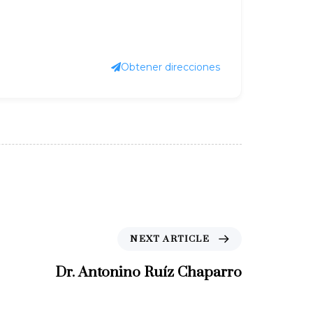
Obtener direcciones
N
NEXT ARTICLE
e
x
Dr. Antonino Ruíz Chaparro
t
A