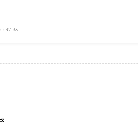
tán 97133
ez