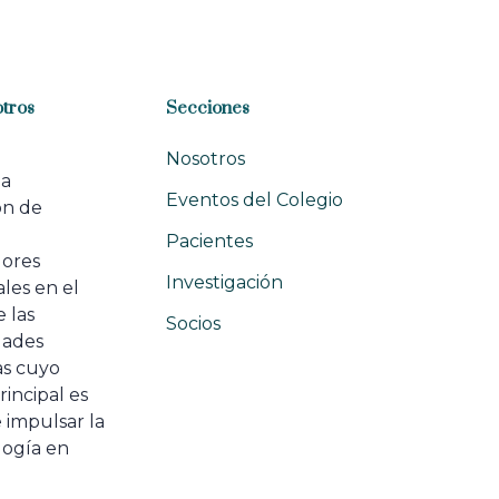
r
t
i
c
l
tros
Secciones
e
Nosotros
na
Eventos del Colegio
ón de
e
Pacientes
dores
Investigación
les en el
 las
Socios
ades
as cuyo
rincipal es
 impulsar la
ogía en