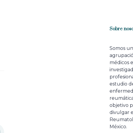
Sobre noso
Somos u
agrupaci
médicos 
investiga
profesiona
estudio de
enfermed
reumátic
objetivo p
divulgar e
Reumatol
México.