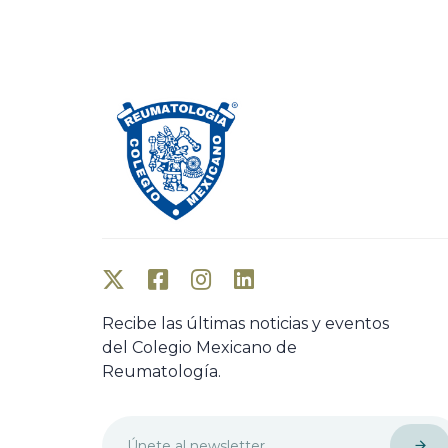
o
u
s
A
r
t
i
c
l
e
Recibe las últimas noticias y eventos
del Colegio Mexicano de
Reumatología.