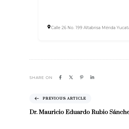
Calle 26 No. 199 Altabrisa Mérida Yuca
SHARE ON
P
PREVIOUS ARTICLE
r
e
Dr. Mauricio Eduardo Rubio Sánch
v
i