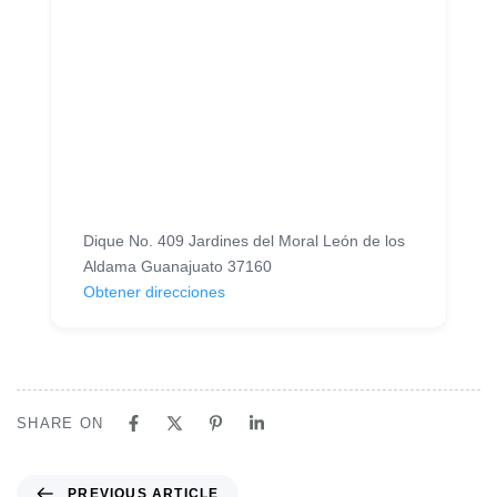
Dique No. 409 Jardines del Moral León de los
Aldama Guanajuato 37160
Obtener direcciones
SHARE ON
P
PREVIOUS ARTICLE