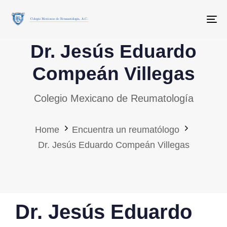
Skip
Skip
links
to
To
primary
Dr. Jesús Eduardo
navigation
Skip
Compeán Villegas
to
Colegio Mexicano de Reumatología
content
Home
Encuentra un reumatólogo
Dr. Jesús Eduardo Compeán Villegas
PUBLISHED
Dr. Jesús Eduardo
IN: