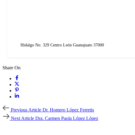
Hidalgo No. 329 Centro León Guanajuato 37000
Share On
Previous
Previous Article
Dr. Homero López Ferretis
Article
Next
Next Article
Dra. Carmen Paola López López
Article