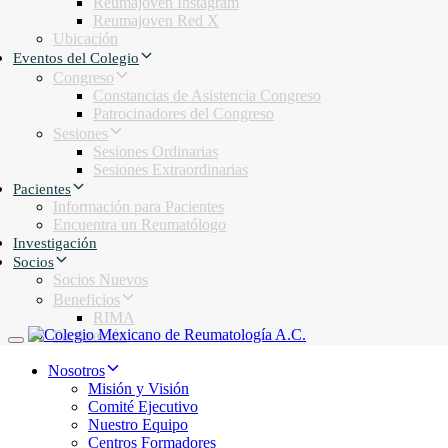
Reumajoven Instagram
Reumajoven Red X
Ubicación
Eventos del Colegio
Congreso
Constancias de Asistencia Congreso
Patrocinadores del Congreso
Sesiones
Sesiones Ordinarias
Sesiones Extraordinarias
Pacientes
Información para Pacientes
Encuentra un Reumatólogo
Investigación
Socios
Socios Nuevos
Beneficios
RIMA
Facturación
Toggle navigation
Nosotros
Misión y Visión
Comité Ejecutivo
Nuestro Equipo
Centros Formadores