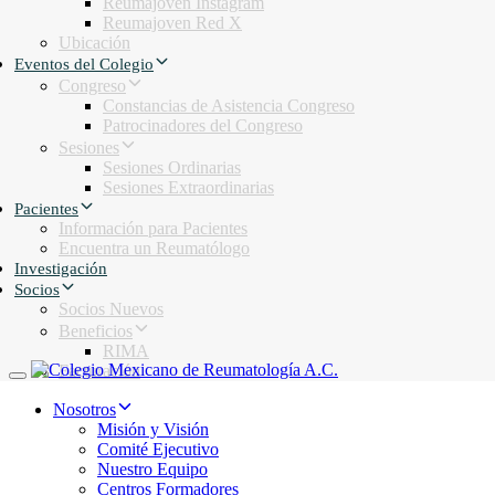
Reumajoven Instagram
Reumajoven Red X
Ubicación
Eventos del Colegio
Congreso
Constancias de Asistencia Congreso
Patrocinadores del Congreso
Sesiones
Sesiones Ordinarias
Sesiones Extraordinarias
Pacientes
Información para Pacientes
Encuentra un Reumatólogo
Investigación
Socios
Socios Nuevos
Beneficios
RIMA
Facturación
Toggle navigation
Nosotros
Misión y Visión
Comité Ejecutivo
Nuestro Equipo
Centros Formadores