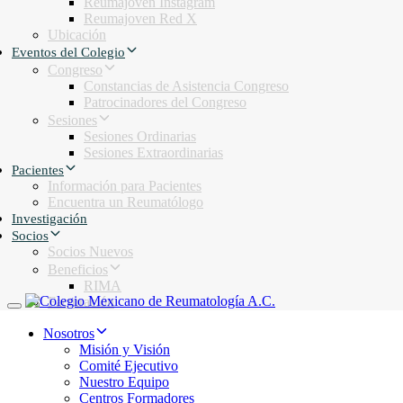
Reumajoven Instagram
Reumajoven Red X
Ubicación
Eventos del Colegio
Congreso
Constancias de Asistencia Congreso
Patrocinadores del Congreso
Sesiones
Sesiones Ordinarias
Sesiones Extraordinarias
Pacientes
Información para Pacientes
Encuentra un Reumatólogo
Investigación
Socios
Socios Nuevos
Beneficios
RIMA
Facturación
Toggle navigation
Nosotros
Misión y Visión
Comité Ejecutivo
Nuestro Equipo
Centros Formadores