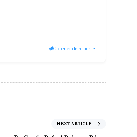
Obtener direcciones
N
NEXT ARTICLE
e
x