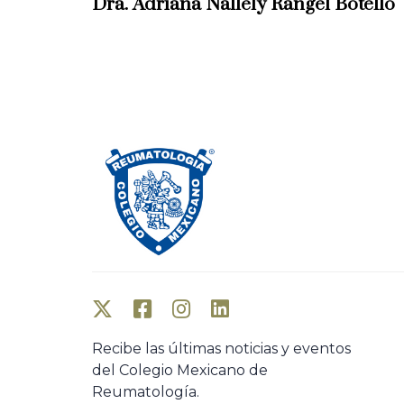
Dra. Adriana Nallely Rangel Botello
v
i
o
u
s
A
r
t
i
c
l
e
Recibe las últimas noticias y eventos
del Colegio Mexicano de
Reumatología.