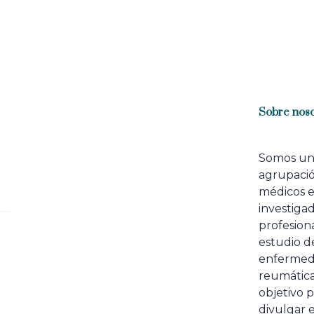
Sobre noso
Somos u
agrupaci
médicos 
investiga
profesiona
estudio de
enfermed
reumátic
objetivo p
divulgar e