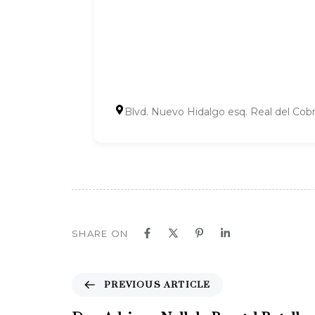
Blvd. Nuevo Hidalgo esq. Real del Cob
SHARE ON
P
PREVIOUS ARTICLE
r
e