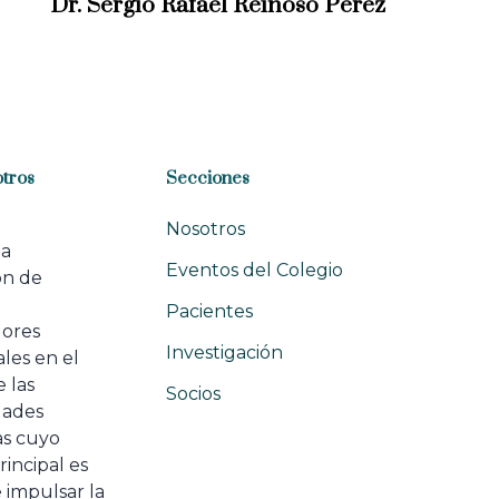
Dr. Sergio Rafael Reinoso Pérez
t
A
r
t
i
c
l
tros
Secciones
e
Nosotros
na
Eventos del Colegio
ón de
e
Pacientes
dores
Investigación
les en el
 las
Socios
ades
as cuyo
rincipal es
 impulsar la