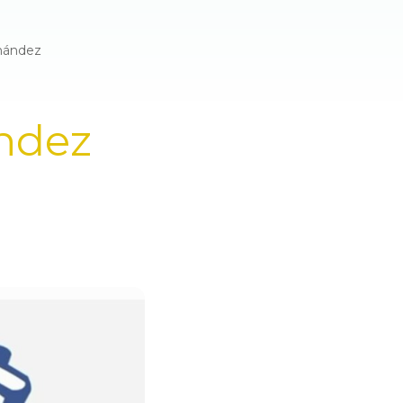
nández
ndez