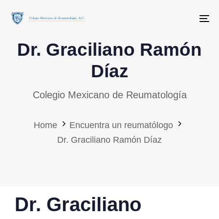
Skip
Skip
links
to
To
primary
Dr. Graciliano Ramón
navigation
Skip
Díaz
to
Colegio Mexicano de Reumatología
content
Home
Encuentra un reumatólogo
Dr. Graciliano Ramón Díaz
PUBLISHED
Dr. Graciliano
IN: