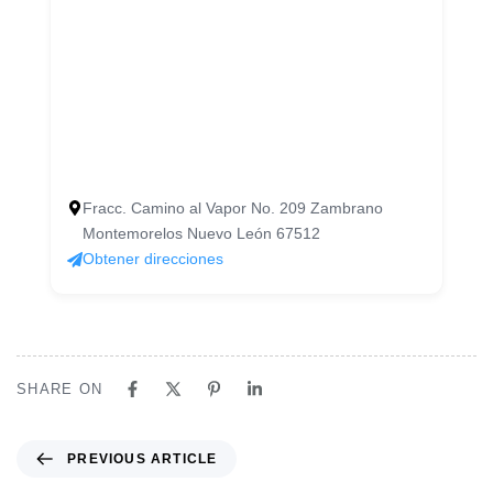
Fracc. Camino al Vapor No. 209 Zambrano
Montemorelos Nuevo León 67512
Obtener direcciones
SHARE ON
P
PREVIOUS ARTICLE
r