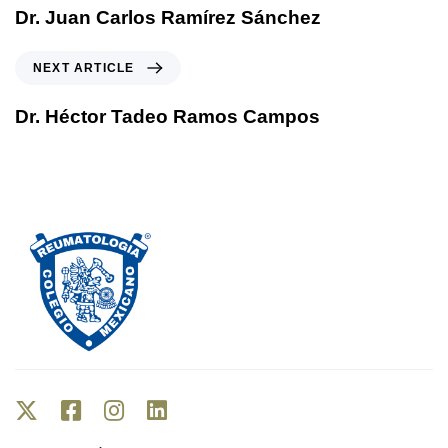
e
Dr. Juan Carlos Ramírez Sánchez
v
i
N
NEXT ARTICLE
o
e
u
x
Dr. Héctor Tadeo Ramos Campos
s
t
A
A
r
r
t
t
i
i
c
c
l
l
e
e