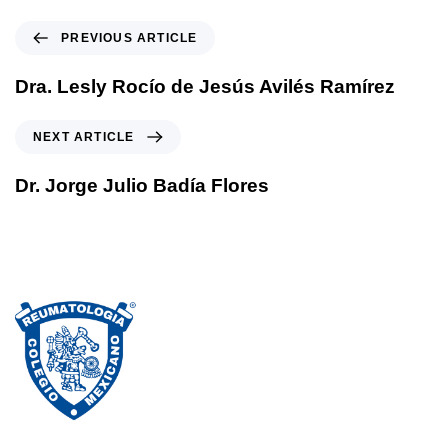
P
PREVIOUS ARTICLE
r
e
Dra. Lesly Rocío de Jesús Avilés Ramírez
v
i
N
NEXT ARTICLE
o
e
u
x
Dr. Jorge Julio Badía Flores
s
t
A
A
r
r
t
t
i
i
c
c
l
l
e
e