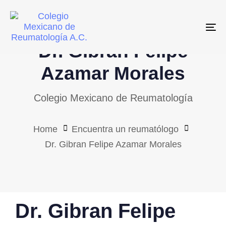
Skip
Skip
links
to
To
primary
Dr. Gibran Felipe
navigation
Skip
Azamar Morales
to
Colegio Mexicano de Reumatología
content
Home
Encuentra un reumatólogo
Dr. Gibran Felipe Azamar Morales
PUBLISHED
Dr. Gibran Felipe
IN: