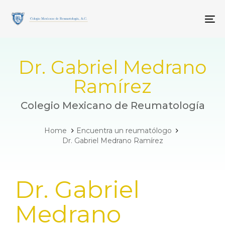
Skip
Skip
links
to
To
primary
navigation
Skip
to
Dr. Gabriel Medrano
content
Ramírez
Colegio Mexicano de Reumatología
Home
Encuentra un reumatólogo
Dr. Gabriel Medrano Ramírez
PUBLISHED
Dr. Gabriel
IN:
Medrano