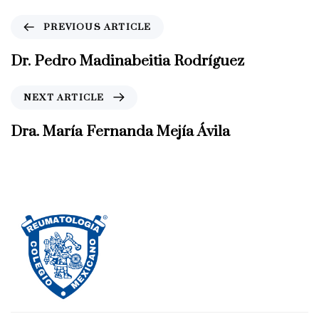
P
PREVIOUS ARTICLE
r
e
Dr. Pedro Madinabeitia Rodríguez
v
i
N
NEXT ARTICLE
o
e
u
x
Dra. María Fernanda Mejía Ávila
s
t
A
A
r
r
t
t
i
i
c
c
l
l
e
e