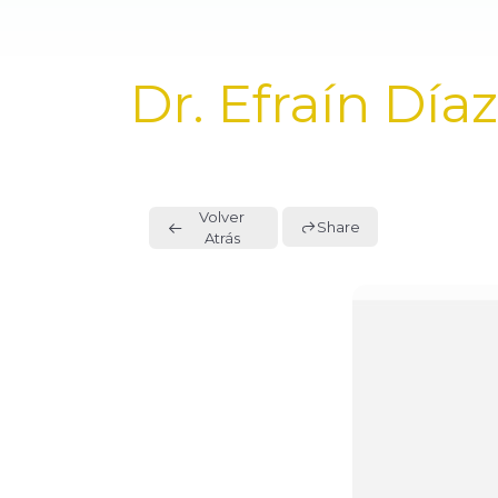
PUBLISHED
Dr. Efraín Dí
IN:
Volver
Share
Atrás