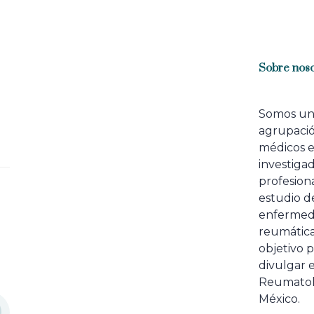
Sobre noso
Somos u
agrupaci
médicos 
investiga
profesiona
estudio de
enfermed
reumátic
objetivo p
divulgar e
Reumatol
México.