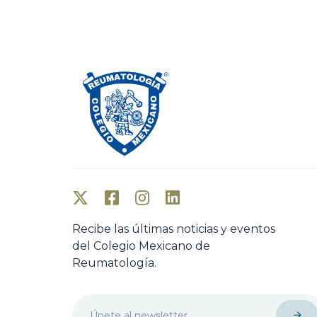
o
u
s
A
r
t
i
c
l
e
Recibe las últimas noticias y eventos
del Colegio Mexicano de
Reumatología.