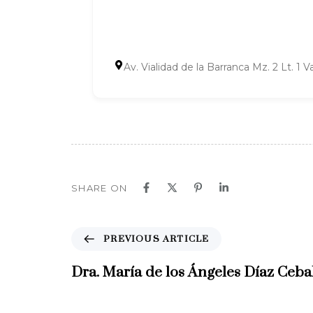
Av. Vialidad de la Barranca Mz. 2 Lt. 1
SHARE ON
P
PREVIOUS ARTICLE
r
e
Dra. María de los Ángeles Díaz Ceb
v
i