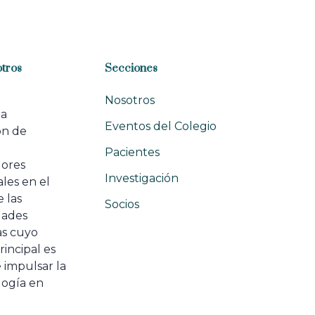
r
t
i
c
l
tros
Secciones
e
Nosotros
na
Eventos del Colegio
ón de
e
Pacientes
dores
Investigación
les en el
 las
Socios
ades
as cuyo
rincipal es
 impulsar la
ogía en