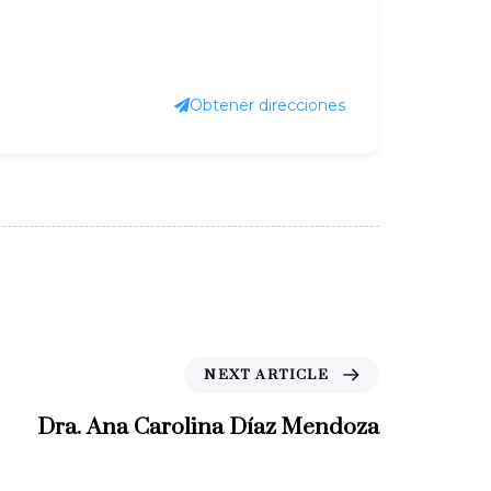
Obtener direcciones
N
NEXT ARTICLE
e
x
Dra. Ana Carolina Díaz Mendoza
t
A