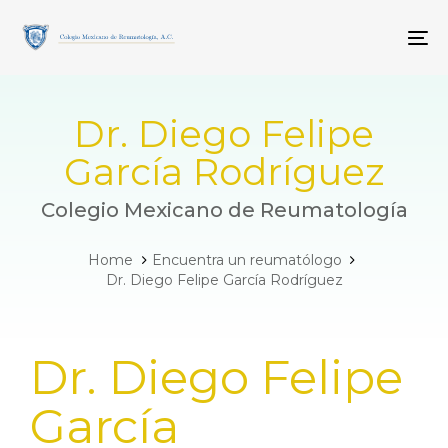
Skip
Skip
links
to
To
primary
navigation
Skip
to
Dr. Diego Felipe
content
García Rodríguez
Colegio Mexicano de Reumatología
Home
Encuentra un reumatólogo
Dr. Diego Felipe García Rodríguez
PUBLISHED
Dr. Diego Felipe
IN:
García