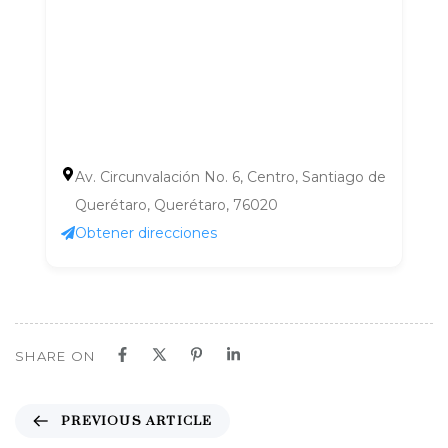
Av. Circunvalación No. 6, Centro, Santiago de
Querétaro, Querétaro, 76020
Obtener direcciones
SHARE ON
P
PREVIOUS ARTICLE
r