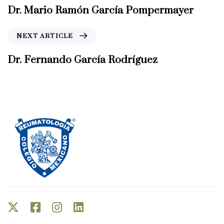
e
Dr. Mario Ramón García Pompermayer
v
i
N
NEXT ARTICLE
o
e
u
x
Dr. Fernando García Rodríguez
s
t
A
A
r
r
t
t
i
i
c
c
l
l
e
e