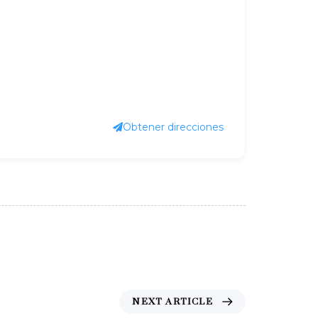
Obtener direcciones
N
NEXT ARTICLE
e