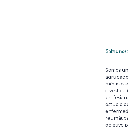
Sobre noso
Somos u
agrupaci
médicos 
investiga
profesiona
estudio de
enfermed
reumátic
objetivo p