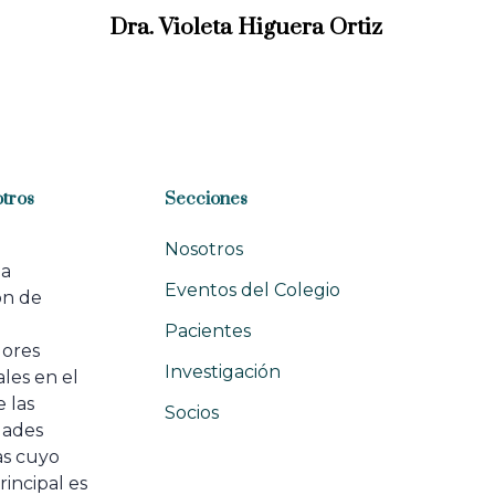
x
Dra. Violeta Higuera Ortiz
t
A
r
t
i
c
l
tros
Secciones
e
Nosotros
na
Eventos del Colegio
ón de
e
Pacientes
dores
Investigación
les en el
 las
Socios
ades
as cuyo
rincipal es