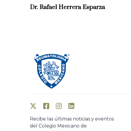
e
Dr. Rafael Herrera Esparza
v
i
o
u
s
A
r
t
i
c
l
e
Recibe las últimas noticias y eventos
del Colegio Mexicano de