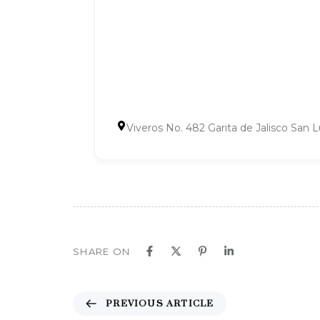
Viveros No. 482 Garita de Jalisco San 
SHARE ON
P
PREVIOUS ARTICLE
r