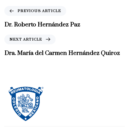
P
PREVIOUS ARTICLE
r
e
Dr. Roberto Hernández Paz
v
i
N
NEXT ARTICLE
o
e
u
x
Dra. María del Carmen Hernández Quiroz
s
t
A
A
r
r
t
t
i
i
c
c
l
l
e
e