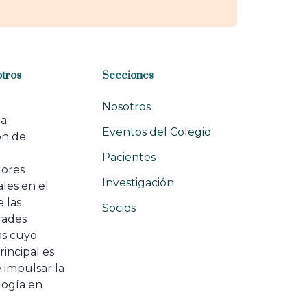
tros
Secciones
Nosotros
na
Eventos del Colegio
ón de
e
Pacientes
dores
Investigación
les en el
 las
Socios
ades
as cuyo
rincipal es
 impulsar la
ogía en