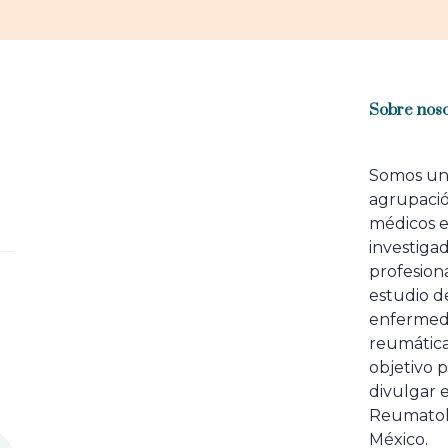
Sobre noso
Somos u
agrupaci
médicos 
investiga
profesiona
estudio de
enfermed
reumátic
objetivo p
divulgar e
Reumatol
México.