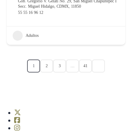
Gob. Gregorio V. Gelati No. 29, San Miguel Chapultepec I
Secc. Miguel Hidalgo, CDMX, 11850
55 55 16 96 12
Adultos
1
2
3
…
41