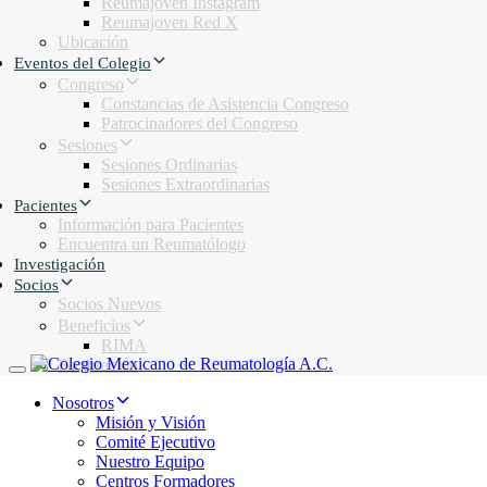
Reumajoven Instagram
Reumajoven Red X
Ubicación
Eventos del Colegio
Congreso
Constancias de Asistencia Congreso
Patrocinadores del Congreso
Sesiones
Sesiones Ordinarias
Sesiones Extraordinarias
Pacientes
Información para Pacientes
Encuentra un Reumatólogo
Investigación
Socios
Socios Nuevos
Beneficios
RIMA
Facturación
Toggle navigation
Nosotros
Misión y Visión
Comité Ejecutivo
Nuestro Equipo
Centros Formadores