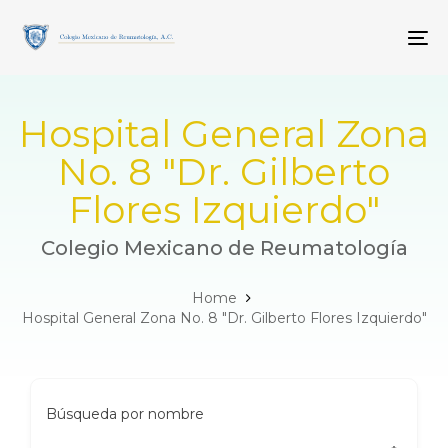
Skip
Skip
links
to
To
primary
navigation
Skip
to
Hospital General Zona
content
No. 8 "Dr. Gilberto
Flores Izquierdo"
Colegio Mexicano de Reumatología
Home
Hospital General Zona No. 8 "Dr. Gilberto Flores Izquierdo"
Búsqueda por nombre