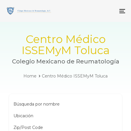
Skip
Skip
links
to
To
primary
navigation
Skip
to
Centro Médico
content
ISSEMyM Toluca
Colegio Mexicano de Reumatología
Home
Centro Médico ISSEMyM Toluca
Búsqueda por nombre
Ubicación
Zip/Post Code