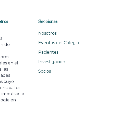
tros
Secciones
Nosotros
na
Eventos del Colegio
ón de
e
Pacientes
dores
Investigación
les en el
 las
Socios
ades
as cuyo
rincipal es
 impulsar la
ogía en