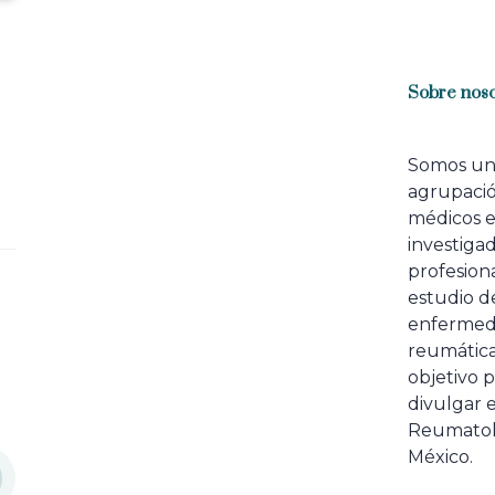
Sobre noso
Somos u
agrupaci
médicos 
investiga
profesiona
estudio de
enfermed
reumátic
objetivo p
divulgar e
Reumatol
México.