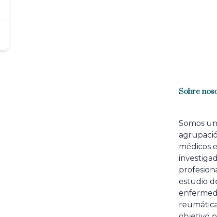
Sobre noso
Somos u
agrupaci
médicos 
investiga
profesiona
estudio de
enfermed
reumátic
objetivo p