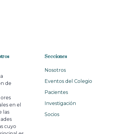
tros
Secciones
Nosotros
na
Eventos del Colegio
ón de
e
Pacientes
dores
Investigación
les en el
 las
Socios
ades
as cuyo
rincipal es