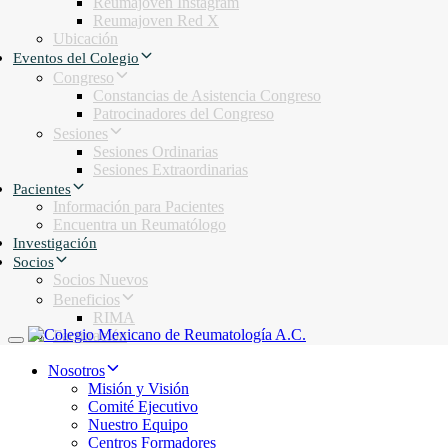
Reumajoven Instagram
Reumajoven Red X
Ubicación
Eventos del Colegio
Congreso
Constancias de Asistencia Congreso
Patrocinadores del Congreso
Sesiones
Sesiones Ordinarias
Sesiones Extraordinarias
Pacientes
Información para Pacientes
Encuentra un Reumatólogo
Investigación
Socios
Socios Nuevos
Beneficios
RIMA
Facturación
Toggle navigation
Nosotros
Misión y Visión
Comité Ejecutivo
Nuestro Equipo
Centros Formadores