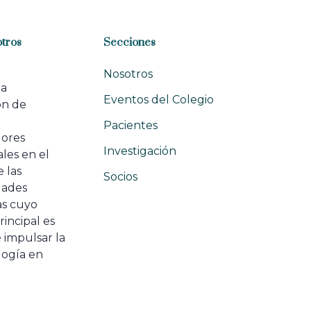
tros
Secciones
Nosotros
na
Eventos del Colegio
ón de
e
Pacientes
dores
Investigación
les en el
 las
Socios
ades
as cuyo
rincipal es
 impulsar la
ogía en