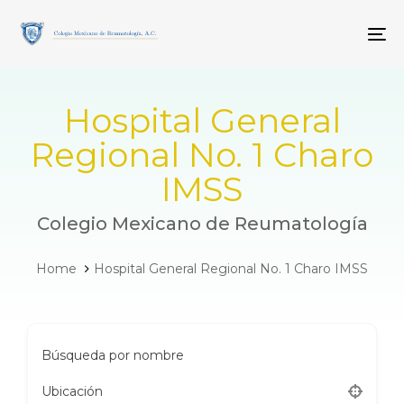
Skip
Skip
links
to
To
primary
navigation
Skip
to
Hospital General
content
Regional No. 1 Charo
IMSS
Colegio Mexicano de Reumatología
Home
Hospital General Regional No. 1 Charo IMSS
Búsqueda por nombre
Ubicación