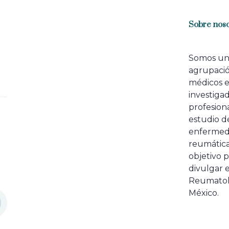
Sobre noso
Somos u
agrupaci
médicos 
investiga
profesiona
estudio de
enfermed
reumátic
objetivo p
divulgar e
Reumatol
México.