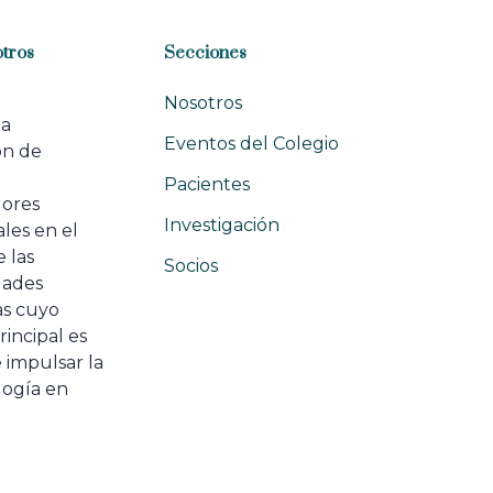
tros
Secciones
Nosotros
na
Eventos del Colegio
ón de
e
Pacientes
dores
Investigación
les en el
 las
Socios
ades
as cuyo
rincipal es
 impulsar la
ogía en