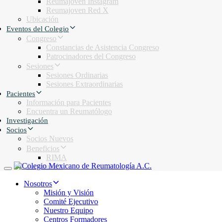
Reumajoven Instagram
Reumajoven Red X
Ubicación
Eventos del Colegio
Congreso
Constancias de Asistencia Congreso
Patrocinadores del Congreso
Sesiones
Sesiones Ordinarias
Sesiones Extraordinarias
Pacientes
Información para Pacientes
Encuentra un Reumatólogo
Investigación
Socios
Socios Nuevos
Beneficios
RIMA
Facturación
Toggle navigation
Nosotros
Misión y Visión
Comité Ejecutivo
Nuestro Equipo
Centros Formadores