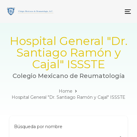
Skip
Skip
links
to
To
primary
navigation
Skip
to
Hospital General "Dr.
content
Santiago Ramón y
Cajal" ISSSTE
Colegio Mexicano de Reumatología
Home
Hospital General "Dr. Santiago Ramón y Cajal" ISSSTE
Búsqueda por nombre