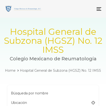
Skip
Skip
links
to
To
primary
navigation
Skip
to
Hospital General de
content
Subzona (HGSZ) No. 12
IMSS
Colegio Mexicano de Reumatología
Home
Hospital General de Subzona (HGSZ) No. 12 IMSS
Búsqueda por nombre
Ubicación