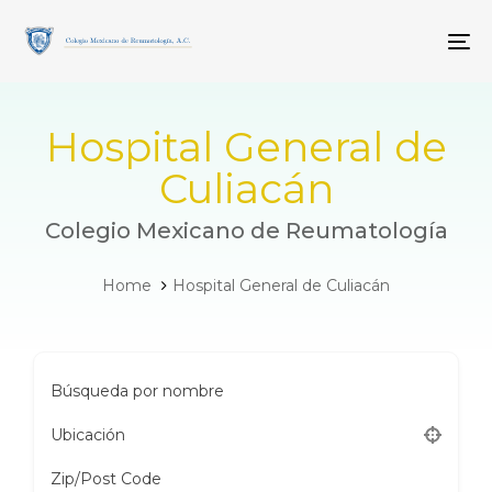
Skip
Skip
links
to
To
primary
navigation
Skip
to
Hospital General de
content
Culiacán
Colegio Mexicano de Reumatología
Home
Hospital General de Culiacán
Búsqueda por nombre
Ubicación
Zip/Post Code