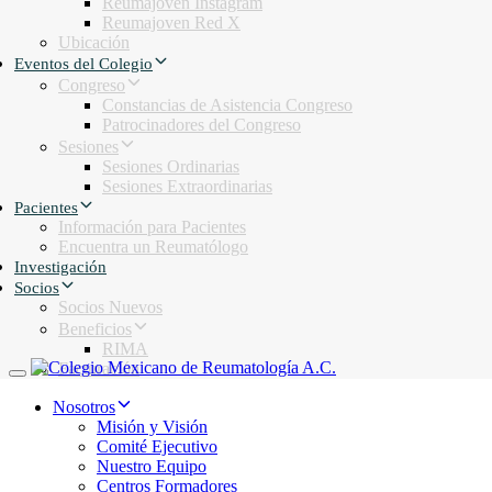
Reumajoven Instagram
Reumajoven Red X
Ubicación
Eventos del Colegio
Congreso
Constancias de Asistencia Congreso
Patrocinadores del Congreso
Sesiones
Sesiones Ordinarias
Sesiones Extraordinarias
Pacientes
Información para Pacientes
Encuentra un Reumatólogo
Investigación
Socios
Socios Nuevos
Beneficios
RIMA
Facturación
Toggle navigation
Nosotros
Misión y Visión
Comité Ejecutivo
Nuestro Equipo
Centros Formadores