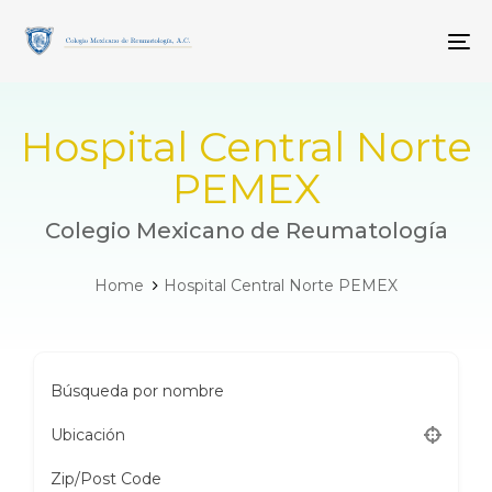
Skip
Skip
links
to
To
primary
navigation
Skip
to
Hospital Central Norte
content
PEMEX
Colegio Mexicano de Reumatología
Home
Hospital Central Norte PEMEX
Búsqueda por nombre
Ubicación
Zip/Post Code