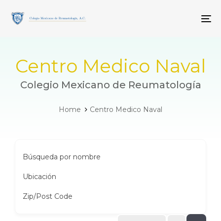
Skip
Skip
links
to
To
primary
navigation
Skip
to
Centro Medico Naval
content
Colegio Mexicano de Reumatología
Home
Centro Medico Naval
Búsqueda por nombre
Ubicación
Zip/Post Code