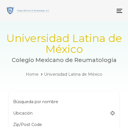
Skip
Skip
links
to
To
primary
navigation
Skip
to
Universidad Latina de
content
México
Colegio Mexicano de Reumatología
Home
Universidad Latina de México
Búsqueda por nombre
Ubicación
Zip/Post Code