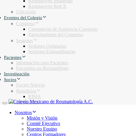
Reumajoven Instagram
Reumajoven Red X
Ubicación
Eventos del Colegio
Congreso
Constancias de Asistencia Congreso
Patrocinadores del Congreso
Sesiones
Sesiones Ordinarias
Sesiones Extraordinarias
Pacientes
Información para Pacientes
Encuentra un Reumatólogo
Investigación
Socios
Socios Nuevos
Beneficios
RIMA
Facturación
Toggle navigation
Nosotros
Misión y Visión
Comité Ejecutivo
Nuestro Equipo
Centros Formadores