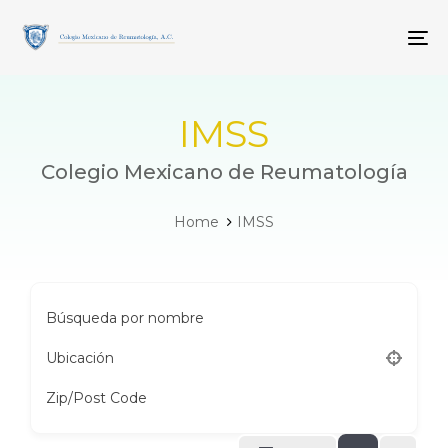
Skip
Skip
links
to
To
primary
navigation
Skip
to
IMSS
content
Colegio Mexicano de Reumatología
Home
IMSS
Búsqueda por nombre
Ubicación
Zip/Post Code