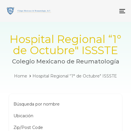
Skip
Skip
links
to
To
primary
navigation
Skip
to
Hospital Regional “1°
content
de Octubre" ISSSTE
Colegio Mexicano de Reumatología
Home
Hospital Regional “1° de Octubre" ISSSTE
Búsqueda por nombre
Ubicación
Zip/Post Code