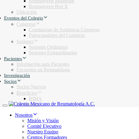
Reumajoven Instagram
Reumajoven Red X
Ubicación
Eventos del Colegio
Congreso
Constancias de Asistencia Congreso
Patrocinadores del Congreso
Sesiones
Sesiones Ordinarias
Sesiones Extraordinarias
Pacientes
Información para Pacientes
Encuentra un Reumatólogo
Investigación
Socios
Socios Nuevos
Beneficios
RIMA
Facturación
Toggle navigation
Nosotros
Misión y Visión
Comité Ejecutivo
Nuestro Equipo
Centros Formadores