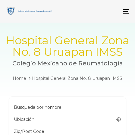
Skip
Skip
links
to
To
primary
navigation
Skip
to
Hospital General Zona
content
No. 8 Uruapan IMSS
Colegio Mexicano de Reumatología
Home
Hospital General Zona No. 8 Uruapan IMSS
Búsqueda por nombre
Ubicación
Zip/Post Code