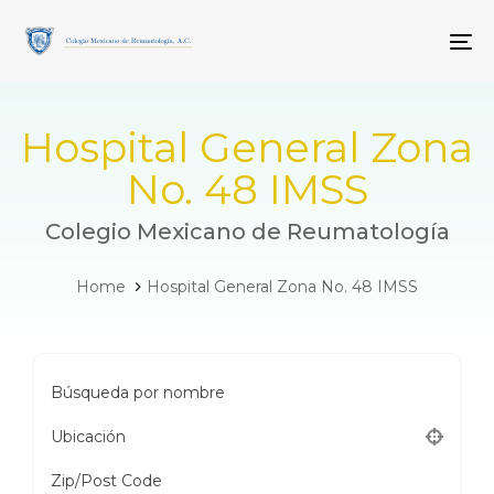
Skip
Skip
links
to
To
primary
navigation
Skip
to
Hospital General Zona
content
No. 48 IMSS
Colegio Mexicano de Reumatología
Home
Hospital General Zona No. 48 IMSS
Búsqueda por nombre
Ubicación
Zip/Post Code