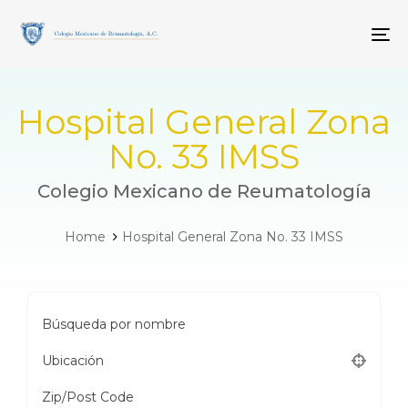
Skip
Skip
links
to
To
primary
navigation
Skip
to
Hospital General Zona
content
No. 33 IMSS
Colegio Mexicano de Reumatología
Home
Hospital General Zona No. 33 IMSS
Búsqueda por nombre
Ubicación
Zip/Post Code