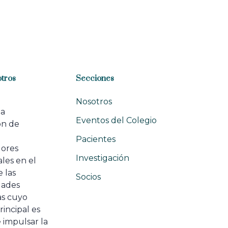
tros
Secciones
Nosotros
na
Eventos del Colegio
ón de
e
Pacientes
dores
Investigación
les en el
 las
Socios
ades
as cuyo
rincipal es
 impulsar la