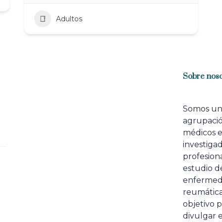
Adultos
Sobre noso
Somos u
agrupaci
médicos 
investiga
profesiona
estudio de
enfermed
reumátic
objetivo p
divulgar e