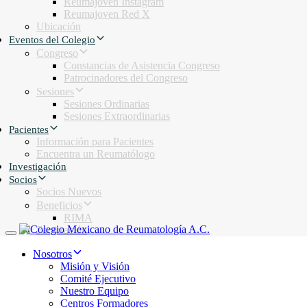
Reumajoven Instagram
Reumajoven Red X
Ubicación
Eventos del Colegio
Congreso
Constancias de Asistencia Congreso
Patrocinadores del Congreso
Sesiones
Sesiones Ordinarias
Sesiones Extraordinarias
Pacientes
Información para Pacientes
Encuentra un Reumatólogo
Investigación
Socios
Socios Nuevos
Beneficios
RIMA
Facturación
Toggle navigation
Nosotros
Misión y Visión
Comité Ejecutivo
Nuestro Equipo
Centros Formadores